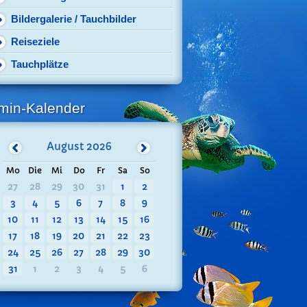
Bildergalerie / Tauchbilder
Reiseziele
Tauchplätze
min-Kalender
August
2026
Mo
Die
Mi
Do
Fr
Sa
So
27
28
29
30
31
1
2
3
4
5
6
7
8
9
10
11
12
13
14
15
16
17
18
19
20
21
22
23
24
25
26
27
28
29
30
31
1
2
3
4
5
6