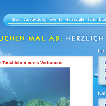
Start
Ausbildung
Events
Reiseziele
Tauchbil
Ha
er Tauchlehrer eures Vertrauens
Kat