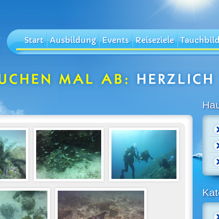
Start
Ausbildung
Events
Reiseziele
Tauchbil
Ha
Kat