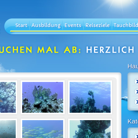
Start
Ausbildung
Events
Reiseziele
Tauchbil
Ha
Kat