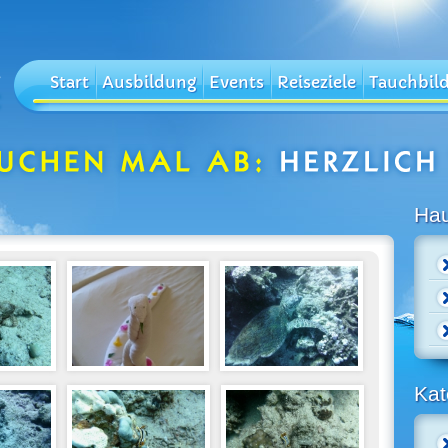
Start
Ausbildung
Events
Reiseziele
Tauchbil
Ha
Kat