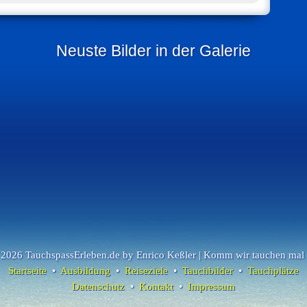
Neuste Bilder in der Galerie
2026 TauchspassErleben.de by Enrico Keßler | Komm wir tauchen mal
Startseite
•
Ausbildung
•
Reiseziele
•
Tauchbilder
•
Tauchplätze
Datenschutz
•
Kontakt
•
Impressum